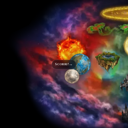
→
Scorri!